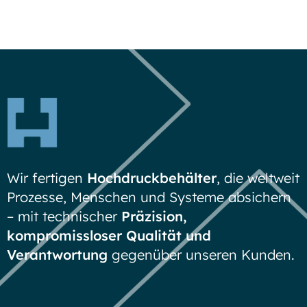
Wir fertigen
Hochdruckbehälter
, die weltweit
Prozesse, Menschen und Systeme absichern
– mit technischer
Präzision,
kompromissloser Qualität und
Verantwortung
gegenüber unseren Kunden.